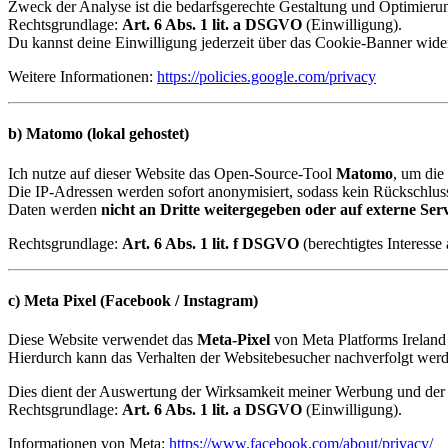
Zweck der Analyse ist die bedarfsgerechte Gestaltung und Optimieru
Rechtsgrundlage:
Art. 6 Abs. 1 lit. a DSGVO
(Einwilligung).
Du kannst deine Einwilligung jederzeit über das Cookie-Banner wide
Weitere Informationen:
https://policies.google.com/privacy
b)
Matomo (lokal gehostet)
Ich nutze auf dieser Website das Open-Source-Tool
Matomo
, um die
Die IP-Adressen werden sofort anonymisiert, sodass kein Rückschluss
Daten werden
nicht an Dritte weitergegeben oder auf externe Ser
Rechtsgrundlage:
Art. 6 Abs. 1 lit. f DSGVO
(berechtigtes Interesse 
c)
Meta Pixel (Facebook / Instagram)
Diese Website verwendet das
Meta-Pixel
von Meta Platforms Ireland 
Hierdurch kann das Verhalten der Websitebesucher nachverfolgt werd
Dies dient der Auswertung der Wirksamkeit meiner Werbung und de
Rechtsgrundlage:
Art. 6 Abs. 1 lit. a DSGVO
(Einwilligung).
Informationen von Meta:
https://www.facebook.com/about/privacy/